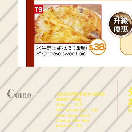
C
ome
九龍長沙灣順寧道483號順景
華庭地下4號舖
Shop 4, G/F,
THe Sorentino, 483
De
Shun Ning Road,
Cheung Sha Wan,
Kowloon, HK